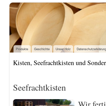
Dir
Hauptmenü
zu
Pillmeier
seit
Inha
e.K.
1946
in
Bayern
Produkte
Geschichte
Unser Holz
Datenschutzerklärun
Kisten, Seefrachtkisten und Sonder
Seefrachtkisten
Wir fert